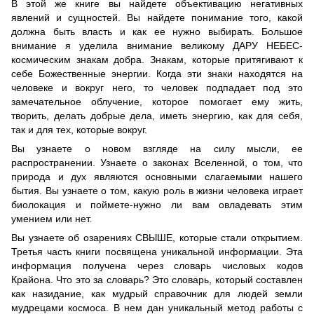
В этой же книге вы найдете объективацию негативных
явлений и сущностей. Вы найдете понимание того, какой
должна быть власть и как ее нужно выбирать. Большое
внимание я уделила внимание великому ДАРУ НЕБЕС-
космическим знакам добра. Знакам, которые притягивают к
себе Божественные энергии. Когда эти знаки находятся на
человеке и вокруг него, то человек подпадает под это
замечательное облучение, которое помогает ему жить,
творить, делать добрые дела, иметь энергию, как для себя,
так и для тех, которые вокруг.
Вы узнаете о новом взгляде на силу мысли, ее
распространении. Узнаете о законах Вселенной, о том, что
природа и дух являются основными слагаемыми нашего
бытия. Вы узнаете о том, какую роль в жизни человека играет
биолокация и поймете-нужно ли вам овладевать этим
умением или нет.
Вы узнаете об озарениях СВЫШЕ, которые стали открытием.
Третья часть книги посвящена уникальной информации. Эта
информация получена через словарь числовых кодов
Крайона. Что это за словарь? Это словарь, который составлен
как назидание, как мудрый справочник для людей земли
мудрецами космоса. В нем дан уникальный метод работы с