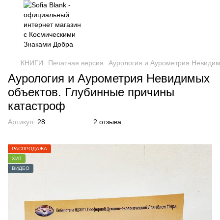
КНИГИ
Печатная версия
Аурология и Аурометрия Невидим
Аурология и Аурометрия Невидимых
объектов. Глубинные причины
катастроф
Артикул:
28
2 отзыва
РАСПРОДАЖА
ХИТ
ВИДЕО