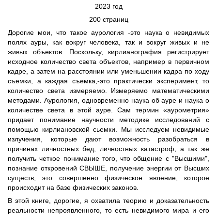
2023 год
200 страниц
Дорогие мои, что такое аурология -это наука о невидимых
полях ауры, как вокруг человека, так и вокруг живых и не
живых объектов. Поскольку, кирлианография регистрирует
исходное количество света объектов, например в первичном
кадре, а затем на расстоянии или уменьшении кадра по ходу
съемки, а каждая съемка,-это практически эксперимент, то
количество света измеряемо. Измеряемо математическими
методами. Аурология, одновременно наука об ауре и наука о
количестве света в этой ауре. Сам термин «аурометрия»
придает понимание научности методике исследований с
помощью кирлиановской сьемки. Мы исследуем невидимые
излучения, которые дают возможность разобраться в
причинах личностных бед, личностных катастроф, а так же
получить четкое понимание того, что общение с "Высшими",
познание откровений СВЫШЕ, получение энергии от Высших
существ, это совершенно физическое явление, которое
происходит на базе физических законов.
В этой книге, дорогие, я охватила теорию и доказательность
реальности непроявленного, то есть невидимого мира и его