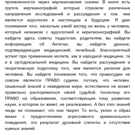
проявленности через кирлиановские сьемки. В книге есть
группа кирлианографий, которые отразили различные
направления исследований и рассуждения о том, чем
является аурология в настоящем и будущем. Я даю
понимание того, насколько узкий взгляд на жизнь у человека,
который незнаком с аурологией и кирилионографией. Вы
найдете здесь советы педагогам, родителям, вы найдете
информацию об Ангелах, вы найдете данные,
подтверждающие медицинский, лечебный, благоприятный
аспект при применении молитв, как в народной медицине, та
и в ортодоксальной медицине. Вы найдете рассуждения и
теоретическую подоплеку того, чем является религия для
человека. Вы найдете понимание того, что правосудие не
совсем является ПРАВО судием, потому, что человек,
лишенный знаний о невидимом мире, естественно не может
правильно распоряжаться своей судьбой, поскольку его
ПРАВО на образование, соответствующее тому развитию
науки, в котором он живет, не реализовано. А без этих знаний
люди не понимают, что они творят. То есть, уклон и образ
жизни с предпочтением агрессивного криминального
поведения, это результат духовной слепоты и отсутствие
нужных знаний.