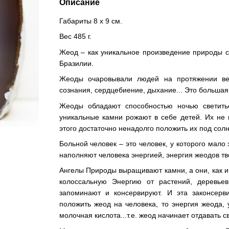
Описание
Габариты 8 х 9 см.
Вес 485 г.
Жеод – как уникальное произведение природы 
Бразилии.
Жеоды очаровывали людей на протяжении ве
сознания, сердцебиение, дыхание... Это больша
Жеоды обладают способностью ночью светитьс
уникальные камни рожают в себе детей. Их не 
этого достаточно ненадолго положить их под сол
Больной человек – это человек, у которого мало
наполняют человека энергией, энергия жеодов тв
Ангелы Природы выращивают камни, а они, как
колоссальную Энергию от растений, деревьев
запоминают и консервируют. И эта законсерв
положить жеод на человека, то энергия жеода, 
молочная кислота...т.е. жеод начинает отдавать 