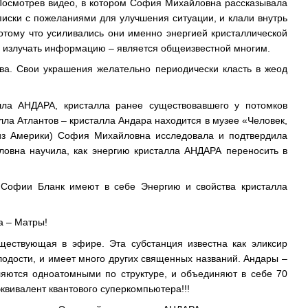
Посмотрев видео, в котором София Михайловна рассказывала
писки с пожеланиями для улучшения ситуации, и клали внутрь
отому что усиливались они именно энергией кристаллической
и излучать информацию – является общеизвестной многим.
ва. Свои украшения желательно периодически класть в жеод
алла АНДАРА, кристалла ранее существовавшего у потомков
лла Атлантов – кристалла Андара находится в музее «Человек,
 из Америки) София Михайловна исследовала и подтвердила
ловна научила, как энергию кристалла АНДАРА переносить в
 Софии Бланк имеют в себе Энергию и свойства кристалла
а – Матры!
ществующая в эфире. Эта субстанция известна как эликсир
лодости, и имеет много других священных названий. Андары –
ляются одноатомными по структуре, и объединяют в себе 70
квивалент квантового суперкомпьютера!!!