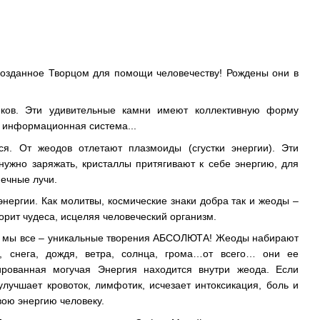
созданное Творцом для помощи человечеству! Рождены они в
ков. Эти удивительные камни имеют коллективную форму
я информационная система...
я. От жеодов отлетают плазмоиды (сгустки энергии). Эти
нужно заряжать, кристаллы притягивают к себе энергию, для
нечные лучи.
 энергии. Как молитвы, космические знаки добра так и жеоды –
орит чудеса, исцеляя человеческий организм.
 и мы все – уникальные творения АБСОЛЮТА! Жеоды набирают
, снега, дождя, ветра, солнца, грома…от всего… они ее
ированная могучая Энергия находится внутри жеода. Если
улучшает кровоток, лимфотик, исчезает интоксикация, боль и
свою энергию человеку.