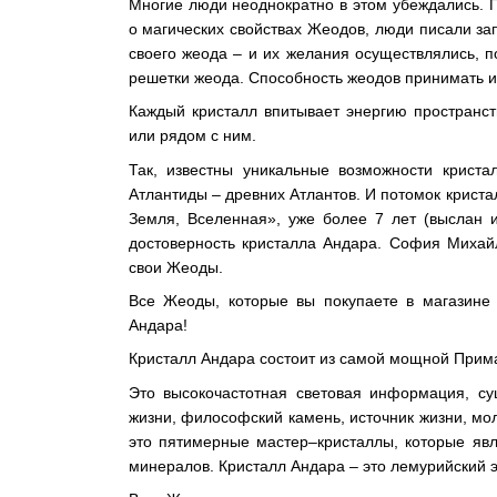
Многие люди неоднократно в этом убеждались. 
о магических свойствах Жеодов, люди писали за
своего жеода – и их желания осуществлялись, п
решетки жеода. Способность жеодов принимать 
Каждый кристалл впитывает энергию пространст
или рядом с ним.
Так, известны уникальные возможности крист
Атлантиды – древних Атлантов. И потомок криста
Земля, Вселенная», уже более 7 лет (выслан
достоверность кристалла Андара. София Михай
свои Жеоды.
Все Жеоды, которые вы покупаете в магазине
Андара!
Кристалл Андара состоит из самой мощной Прим
Это высокочастотная световая информация, су
жизни, философский камень, источник жизни, мо
это пятимерные мастер–кристаллы, которые яв
минералов. Кристалл Андара – это лемурийский э