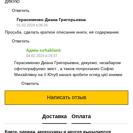
ДЯКУЮ.
Ответить
Герасименко Диана Григорьевна
01.02.2024 в 06:35
Просьба, сделать краткое описание книги, её содержание.
Ответить
Адмін sofiablank
04.02.2024 в 19:37
Герасименко Диана Григорьевна, дякуємо, незабаром
сфотографуємо зміст , а також попрохаємо Софію
Михайлівну на її Ютуб каналі зробити огляд цієї книжки
Ответить
Написать отзыв
Доставка
Оплата
Книги, одежда, аксессуары и другое высылаются