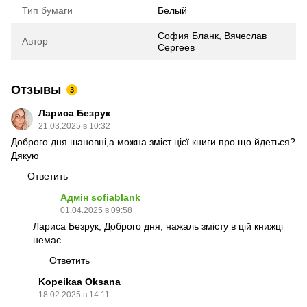
Тип бумаги
Белый
София Бланк, Вячеслав
Автор
Сергеев
Отзывы
3
Лариса Безрук
21.03.2025 в 10:32
Доброго дня шановні,а можна зміст цієї книги про що йдеться?
Дякую
Ответить
Адмін sofiablank
01.04.2025 в 09:58
Лариса Безрук, Доброго дня, нажаль змісту в цій книжці
немає.
Ответить
Kopeikaa Oksana
18.02.2025 в 14:11