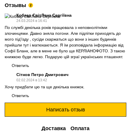
Отзывы
2
Кобзар СвітЛана Сергіївна
24.03.2024 в 16:41
По службі декілька років працювала з неповнолітніми
злочинцями. Давно зняла погони. Але підлітки приходять до
мого під'їзду , сусіди скаржаться що вони з інших будинків
прийшли тут і матюкаються. Я їм розповідала інформацію від
Софії Бланк, але в мене не було ще КЕРЛІАНОФОТО. З такою
книжкою буде легко. Подарую цій зграї українських пташенят.
Ответить
Сітнов Петро Дмитрович
02.02.2024 в 13:42
Хочу придбати цю та ще декілька книжок.
Ответить
Написать отзыв
Доставка
Оплата