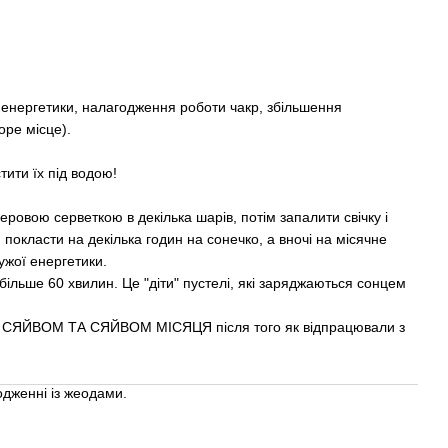
я енергетики, налагодження роботи чакр, збільшення
оре місце).
и їх під водою!
перовою серветкою в декілька шарів, потім запалити свічку і
м покласти на декілька годин на сонечко, а вночі на місячне
чужої енергетики.
 більше 60 хвилин. Це "діти" пустелі, які заряджаються сонцем
ВОМ ТА СЯЙВОМ МІСЯЦЯ після того як відпрацювали з
дженні із жеодами.