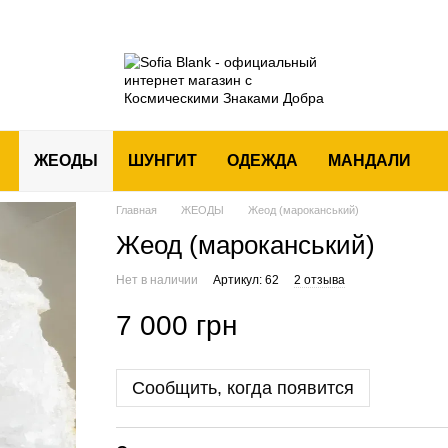
ЖЕОДЫ
ШУНГИТ
ОДЕЖДА
МАНДАЛИ
Главная
ЖЕОДЫ
Жеод (мароканський)
Жеод (мароканський)
Нет в наличии
Артикул: 62
2 отзыва
7 000 грн
Сообщить, когда появится