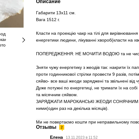
Описание
Габарити 13х11 см.
Вага 1512 г.
Класти на проекцію чакр на тілі для вирівнюванн
енергетики людини, лікуванні хвороб(класти на хв
ПОПЕРЕДЖЕННЯ: НЕ МОЧИТИ ВОДОЮ та не чистит
Зняти чужу енергетику з жеодів так: накрити їх па
проти годинникової стрілки провести 9 разів, поті
сяйво- все ваші жеоди заряджені та звільнені від 
Дуже потужні по енергетиці, не тримати їх на собі
та місячним сяйвом.
ЗАРЯДЖАТИ МАРОКАНСЬКІ ЖЕОДИ СОНЯЧНИМ СЯЙ
ними(один раз на декілька місяців).
Ми не повертаємо кошти при неправильному пово
Отзывы
2
Елена
13.11.2023 в 11:52