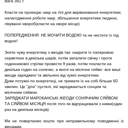
Вага 381 г.
Класти на проекцію чакр на тілі для вирівнювання енергетики,
налагодження роботи чакр, збільшення енергетики людини,
лікуванні хвороб(класти на хворе місце).
ПОПЕРЕДЖЕННЯ: НЕ МОЧИТИ ВОДОЮ та не чистити їх під
водою!
Зняти чужу енергетику з жеодів так: накрити їх паперовою
серветкою в декілька шарів, потім запалити свічку і проти
годинникової стрілки провести 9 разів, потім покласти на
декілька годин на сонечко, а вночі на місячне сяйво- все ваші
жеоди заряджені та звільнені від чужої енергетики.
Дуже потужні по енергетиці, не тримати їх на собі більше 60
хвилин. Це "діти" пустелі, які заряджаються сонцем та
місячним сяйвом.
ЗАРЯДЖАТИ МАРОКАНСЬКІ ЖЕОДИ СОНЯЧНИМ СЯЙВОМ
ТА СЯЙВОМ МІСЯЦЯ після того як відпрацювали з ними(один
раз на декілька місяців).
Ми не повертаємо кошти при неправильному поводженні із
жеодами.