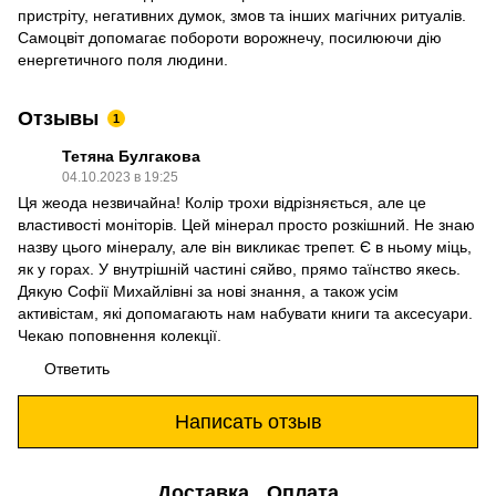
пристріту, негативних думок, змов та інших магічних ритуалів.
Самоцвіт допомагає побороти ворожнечу, посилюючи дію
енергетичного поля людини.
Отзывы
1
Тетяна Булгакова
04.10.2023 в 19:25
Ця жеода незвичайна! Колір трохи відрізняється, але це
властивості моніторів. Цей мінерал просто розкішний. Не знаю
назву цього мінералу, але він викликає трепет. Є в ньому міць,
як у горах. У внутрішній частині сяйво, прямо таїнство якесь.
Дякую Софії Михайлівні за нові знання, а також усім
активістам, які допомагають нам набувати книги та аксесуари.
Чекаю поповнення колекції.
Ответить
Написать отзыв
Доставка
Оплата