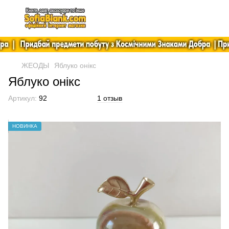
ЖЕОДЫ
Яблуко онікс
Яблуко онікс
Артикул:
92
1 отзыв
НОВИНКА