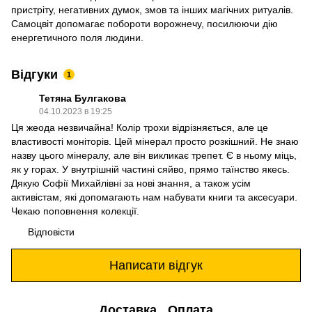
пристріту, негативних думок, змов та інших магічних ритуалів.
Самоцвіт допомагає побороти ворожнечу, посилюючи дію
енергетичного поля людини.
Відгуки
1
Тетяна Булгакова
04.10.2023 в 19:25
Ця жеода незвичайна! Колір трохи відрізняється, але це
властивості моніторів. Цей мінерал просто розкішний. Не знаю
назву цього мінералу, але він викликає трепет. Є в ньому міць,
як у горах. У внутрішній частині сяйво, прямо таїнство якесь.
Дякую Софії Михайлівні за нові знання, а також усім
активістам, які допомагають нам набувати книги та аксесуари.
Чекаю поповнення колекції.
Відповісти
Написати відгук
Доставка
Оплата