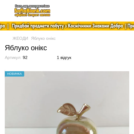
ЖЕОДИ
Яблуко онікс
Яблуко онікс
Артикул:
92
1 відгук
НОВИНКА