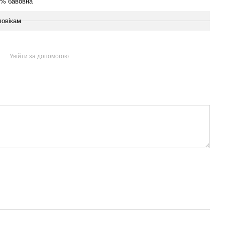
0% бавовна
овікам
Увійти за допомогою