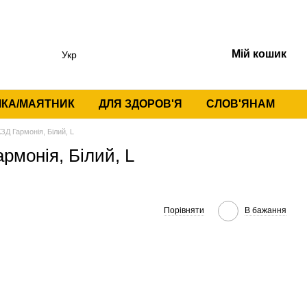
Мій кошик
Укр
КА/МАЯТНИК
ДЛЯ ЗДОРОВ'Я
СЛОВ'ЯНАМ
ЗД Гармонія, Білий, L
рмонія, Білий, L
Порівняти
В бажання