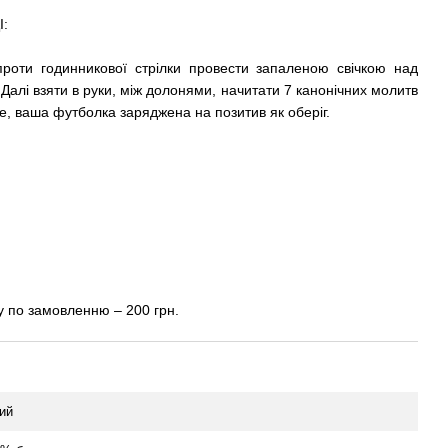
:
проти годинникової стрілки провести запаленою свічкою над
ї. Далі взяти в руки, між долонями, начитати 7 канонічних молитв
е, ваша футболка заряджена на позитив як оберіг.
 по замовленню – 200 грн.
ий