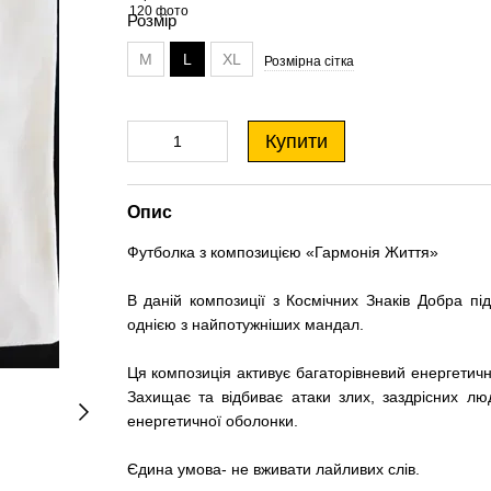
Розмір
M
L
XL
Розмірна сітка
Купити
Опис
Футболка з композицією «Гармонія Життя»
В даній композиції з Космічних Знаків Добра пі
однією з найпотужніших мандал.
Ця композиція активує багаторівневий енергетич
Захищає та відбиває атаки злих, заздрісних лю
енергетичної оболонки.
Єдина умова- не вживати лайливих слів.