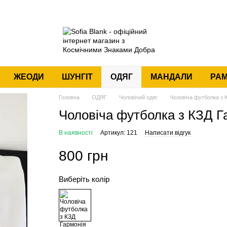
ЖЕОДИ
ШУНГІТ
ОДЯГ
МАНДАЛИ
РАМ
Головна
ОДЯГ
Чоловічий одяг
Чоловіча футболка з К
Чоловіча футболка з КЗД Га
В наявності
Артикул: 121
Написати відгук
800 грн
Виберіть колір