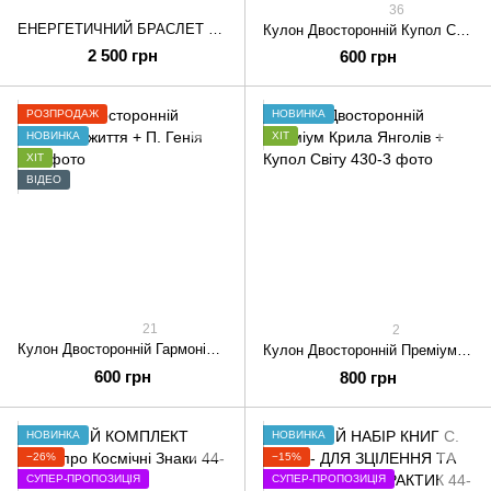
36
ЕНЕРГЕТИЧНИЙ БРАСЛЕТ «Щит-Невидимка» з тотемом Метелик
Кулон Двосторонній Купол Світу + П. Генія
2 500 грн
600 грн
РОЗПРОДАЖ
НОВИНКА
НОВИНКА
ХІТ
ХІТ
ВІДЕО
21
2
Кулон Двосторонній Гармонія життя + П. Генія
Кулон Двосторонній Преміум Крила Янголів + Купол Світу
600 грн
800 грн
НОВИНКА
НОВИНКА
−26%
−15%
СУПЕР-ПРОПОЗИЦІЯ
СУПЕР-ПРОПОЗИЦІЯ