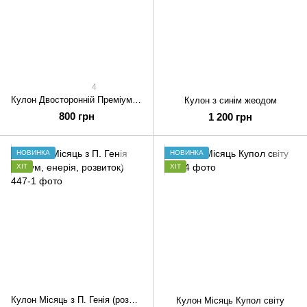
4
Кулон Двосторонній Преміум Крила Янголів (голубий)+ П. Генія
Кулон з синім жеодом
800 грн
1 200 грн
НОВИНКА
НОВИНКА
ХІТ
ХІТ
Кулон Місяць з П. Генія (розум, енерія, розвиток)
Кулон Місяць Купол світу