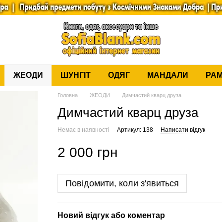
ЖЕОДИ
ШУНГІТ
ОДЯГ
МАНДАЛИ
РАМ
Головна
ЖЕОДИ
Димчастий кварц друза
Димчастий кварц друза
Немає в наявності
Артикул: 138
Написати відгук
2 000 грн
Повідомити, коли з'явиться
Новий відгук або коментар