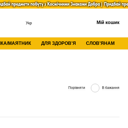
Мій кошик
Укр
КА/МАЯТНИК
ДЛЯ ЗДОРОВ'Я
СЛОВ'ЯНАМ
Порівняти
В бажання