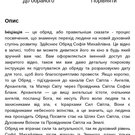
До обраного
Порівняти
Опис
Ініціація
— це обряд, або правильніше сказати - процес
посвячення, що знаменує перехід людини на новий духовний
ступінь розвитку. Здійснює Обряд Софія Михайлівна. Це відео
в записі, тобто ви можете дивитися його як кіно в будь який
зручний вам час. Вам оформляється іменний доступ до
закритого відео, також ми вам дамо детальну покрокову
інструкцію як підготуватися до обряду та розраховуємо дату
для того, щоб його благосприятливо провести. Якщо коротко,
то це Обряд - під'єднання до каналів Сил Світла - Ангелів,
Архангелів, та Матері Світу через Провідника Світла Софію
Бланк. Архангели — це вищі ангельські істоти, очільники
ангелів, посланці Бога, які несуть Його волю людям та є
захисниками від зла, є Ієрархами Сил Світла, Вони є
провідниками небесного воїнства, а це значить, що людина
яка проходить Обряд Посвяти стає на Шлях Сил Світла, стає
Духовним Воїном та Провідником Світла на Землі.
Обряд не втрачає сили та актуальності, так як духовний рівень
Софії Михайлівни після відходу із Земного плану тільки