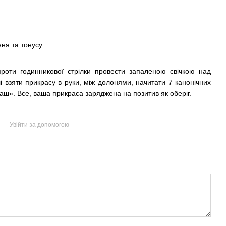
.
ня та тонусу.
проти годинникової стрілки провести запаленою свічкою над
алі взяти прикрасу в руки, між долонями, начитати 7 канонічних
аш». Все, ваша прикраса заряджена на позитив як оберіг.
Увійти за допомогою