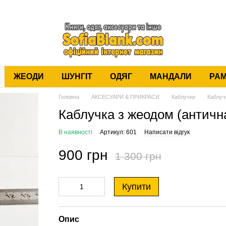
ЖЕОДИ
ШУНГІТ
ОДЯГ
МАНДАЛИ
РАМ
Головна
АКСЕСУАРИ & ПРИКРАСИ
Каблучки
Каблуч
Каблучка з жеодом (античн
В наявності
Артикул: 601
Написати відгук
900 грн
1 300 грн
Купити
Опис