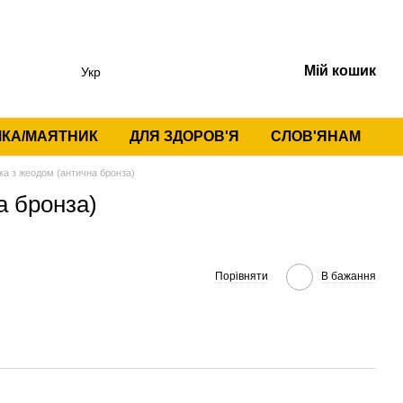
Мій кошик
Укр
КА/МАЯТНИК
ДЛЯ ЗДОРОВ'Я
СЛОВ'ЯНАМ
ка з жеодом (антична бронза)
а бронза)
Порівняти
В бажання