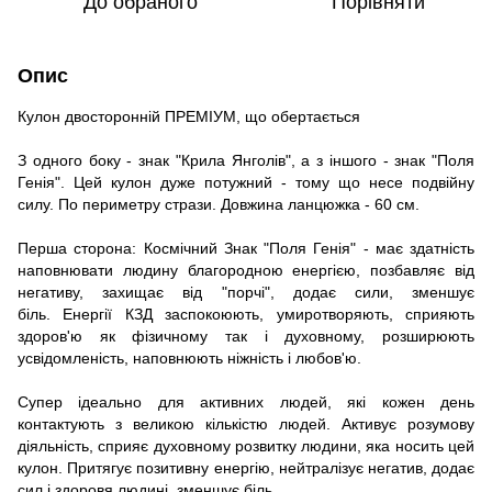
До обраного
Порівняти
Опис
Кулон двосторонній ПРЕМІУМ, що обертається
З одного боку - знак "Крила Янголів", а з іншого - знак "Поля
Генія". Цей кулон дуже потужний - тому що несе подвійну
силу. По периметру стрази. Довжина ланцюжка - 60 см.
Перша сторона: Космічний Знак "Поля Генія" - має здатність
наповнювати людину благородною енергією, позбавляє від
негативу, захищає від "порчі", додає сили, зменшує
біль. Енергії КЗД заспокоюють, умиротворяють, сприяють
здоров'ю як фізичному так і духовному, розширюють
усвідомленість, наповнюють ніжність і любов'ю.
Супер ідеально для активних людей, які кожен день
контактують з великою кількістю людей. Активує розумову
діяльність, сприяє духовному розвитку людини, яка носить цей
кулон. Притягує позитивну енергію, нейтралізує негатив, додає
сил і здоровя людині, зменшує біль.