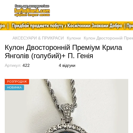
АКСЕСУАРИ & ПРИКРАСИ
Кулони
Кулон Двосторонній Прем
Кулон Двосторонній Преміум Крила
Янголів (голубий)+ П. Генія
Артикул:
422
4 відгуки
РОЗПРОДАЖ
НОВИНКА