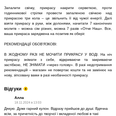
Запалити свічку, прикрасу накрити серветкою, проти
годинникової стрілки провести запаленою свічкою над
прикрасою три кола – це звільнить її від чужої енергії. Далі
взяти прикрасу в руки, між долонями, начитати 7 канонічних
молитв – можна сім різних, можна 7 разів «Отче Наш». Все,
ваша прикраса заряджена на позитив як оберіг.
РЕКОМЕНДАЦІЇ ОБОВʹЯЗКОВІ:
В ЖОДНОМУ РАЗІ НЕ МОЧИТИ ПРИКРАСУ У ВОДІ. На ніч
прикрасу знімати з себе, відкриваючи та закриваючи
застібкою, НЕ ЗНІМАТИ «через голову». В разі недотримання
рекомендацій – магазин не повертає кошти та не замінює на
нову, зіпсовану вами в разі необачності прикрасу.
Відгуки
4
Алла
18.11.2024 в 13:03
Дякую. Дуже гарний кулон. Відразу прийшов до душі. Вдячна
всім, за причетність до творчої і вкладеної любові в такі