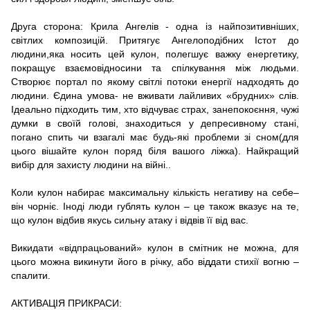
Друга сторона: Крила Ангелів - одна із найпозитивніших,
світлих композицій. Притягує Ангелоподібних Істот до
людини,яка носить цей кулон, полегшує важку енергетику,
покращує взаємовідносини та спілкування між людьми.
Створює портал по якому світлі потоки енергії надходять до
людини. Єдина умова- не вживати лайливих «брудних» слів.
Ідеально підходить тим, хто відчуває страх, занепокоєння, чужі
думки в своїй голові, знаходиться у депресивному стані,
погано спить чи взагалі має будь-які проблеми зі сном(для
цього вішайте кулон поряд біля вашого ліжка). Найкращий
вибір для захисту людини на війні..
Коли кулон набирає максимальну кількість негативу на себе–
він чорніє. Іноді люди гублять кулон – це також вказує на те,
що кулон відбив якусь сильну атаку і відвів її від вас.
Викидати «відпрацьований» кулон в смітник не можна, для
цього можна викинути його в річку, або віддати стихії вогню –
спалити.
АКТИВАЦІЯ ПРИКРАСИ: