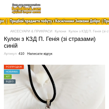
АКСЕСУАРИ & ПРИКРАСИ
Кулони
Кулон з КЗД П. Генія (зі 
Кулон з КЗД П. Генія (зі стразами)
синій
Артикул:
410
Написати відгук
РОЗПРОДАЖ
НОВИНКА
ХІТ
ВІДЕО