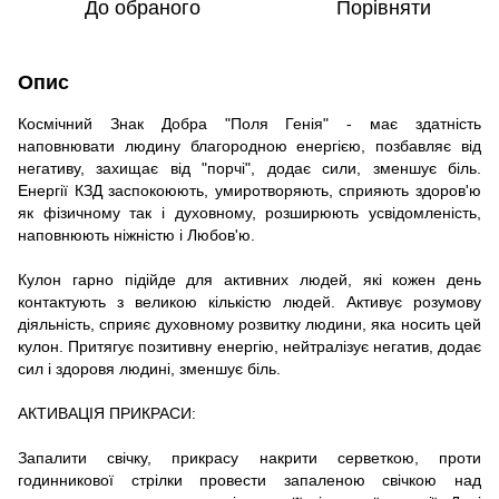
До обраного
Порівняти
Опис
Космічний Знак Добра "Поля Генія" - має здатність
наповнювати людину благородною енергією, позбавляє від
негативу, захищає від "порчі", додає сили, зменшує біль.
Енергії КЗД заспокоюють, умиротворяють, сприяють здоров'ю
як фізичному так і духовному, розширюють усвідомленість,
наповнюють ніжністю і Любов'ю.
Кулон гарно підійде для активних людей, які кожен день
контактують з великою кількістю людей. Активує розумову
діяльність, сприяє духовному розвитку людини, яка носить цей
кулон. Притягує позитивну енергію, нейтралізує негатив, додає
сил і здоровя людині, зменшує біль.
АКТИВАЦІЯ ПРИКРАСИ:
Запалити свічку, прикрасу накрити серветкою, проти
годинникової стрілки провести запаленою свічкою над