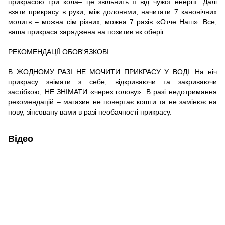
прикрасою три кола– це звільнить її від чужої енергії. Далі
взяти прикрасу в руки, між долонями, начитати 7 канонічних
молитв – можна сім різних, можна 7 разів «Отче Наш». Все,
ваша прикраса заряджена на позитив як оберіг.
РЕКОМЕНДАЦІЇ ОБОВʹЯЗКОВІ:
В ЖОДНОМУ РАЗІ НЕ МОЧИТИ ПРИКРАСУ У ВОДІ. На ніч
прикрасу знімати з себе, відкриваючи та закриваючи
застібкою, НЕ ЗНІМАТИ «через голову». В разі недотримання
рекомендацій – магазин не повертає кошти та не замінює на
нову, зіпсовану вами в разі необачності прикрасу.
Відео