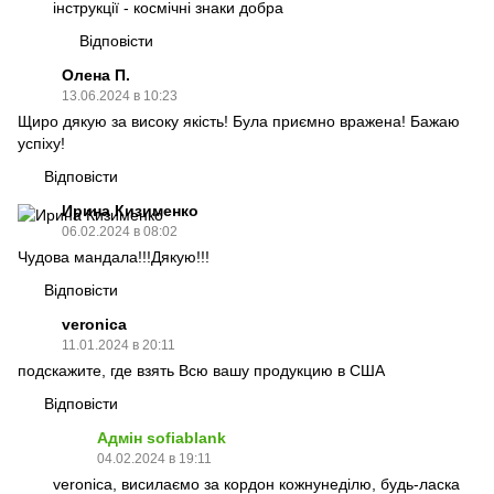
інструкції - космічні знаки добра
Відповісти
Олена П.
13.06.2024 в 10:23
Щиро дякую за високу якість! Була приємно вражена! Бажаю
успіху!
Відповісти
Ирина Кизименко
06.02.2024 в 08:02
Чудова мандала!!!Дякую!!!
Відповісти
veronica
11.01.2024 в 20:11
подскажите, где взять Всю вашу продукцию в США
Відповісти
Адмін sofiablank
04.02.2024 в 19:11
veronica, висилаємо за кордон кожнунеділю, будь-ласка