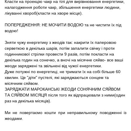
Класти на проекцію чакр на тілі для вирівнювання енергетики,
налагодження роботи чакр, збільшення енергетики людини,
лікуванні хвороб(класти на хворе місце).
ПОПЕРЕДЖЕННЯ: НЕ МОЧИТИ ВОДОЮ та не чистити їх під
водою!
Зняти чужу енергетику з жеодів так: накрити їх паперовою
серветкою в декілька шарів, потім запалити свічку і проти
годинникової стрілки провести 9 разів, потім покласти на
декілька годин на сонечко, а вночі на місячне сяйво- все ваші
жеоди заряджені та звільнені від чужої енергетики.
Дуже потужні по енергетиці, не тримати їх на собі більше 60
хвилин. Це "діти" пустелі, які заряджаються сонцем та
місячним сяйвом.
ЗАРЯДЖАТИ МАРОКАНСЬКІ ЖЕОДИ СОНЯЧНИМ СЯЙВОМ
ТА СЯЙВОМ МІСЯЦЯ після того як відпрацювали з ними(один
раз на декілька місяців).
Ми не повертаємо кошти при неправильному поводженні із
жеодами.