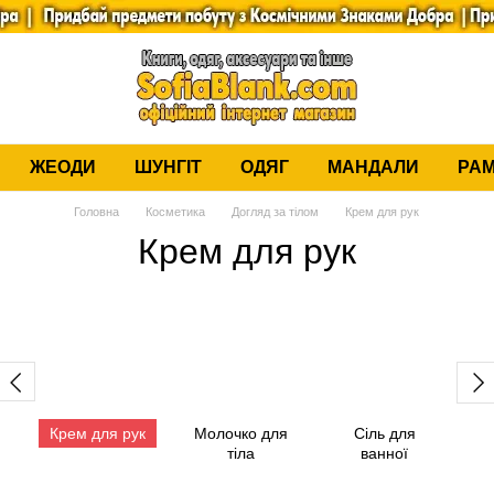
ЖЕОДИ
ШУНГІТ
ОДЯГ
МАНДАЛИ
РАМ
Головна
Косметика
Догляд за тілом
Крем для рук
Крем для рук
Крем для рук
Молочко для
Сіль для
тіла
ванної